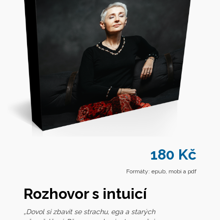
180 Kč
Formáty: epub, mobi a pdf
Rozhovor s intuicí
„Dovol si zbavit se strachu, ega a starých