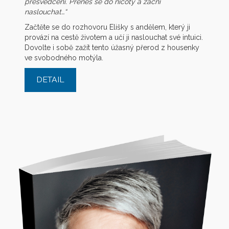
přesvědčení. Přenes se do nicoty a začni
naslouchat…“
Začtěte se do rozhovoru Elišky s andělem, který ji
provází na cestě životem a učí ji naslouchat své intuici.
Dovolte i sobě zažít tento úžasný přerod z housenky
ve svobodného motýla.
DETAIL