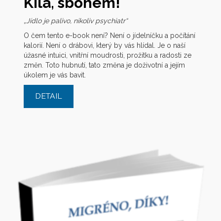
Kila, sbohem!
„Jídlo je palivo, nikoliv psychiatr“
O čem tento e-book není? Není o jídelníčku a počítání
kalorií. Není o drábovi, který by vás hlídal. Je o naší
úžasné intuici, vnitřní moudrosti, prožitku a radosti ze
změn. Toto hubnutí, tato změna je doživotní a jejím
úkolem je vás bavit.
DETAIL