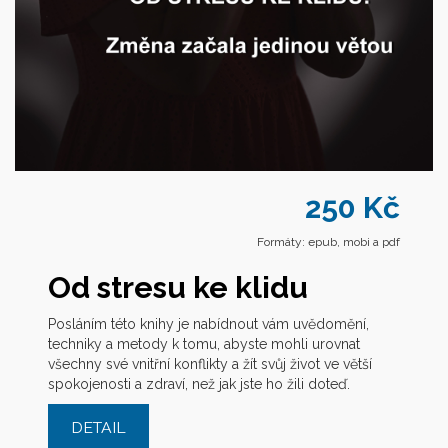
250 Kč
Formáty: epub, mobi a pdf
Od stresu ke klidu
Posláním této knihy je nabídnout vám uvědomění,
techniky a metody k tomu, abyste mohli urovnat
všechny své vnitřní konflikty a žít svůj život ve větší
spokojenosti a zdraví, než jak jste ho žili doteď.
DETAIL