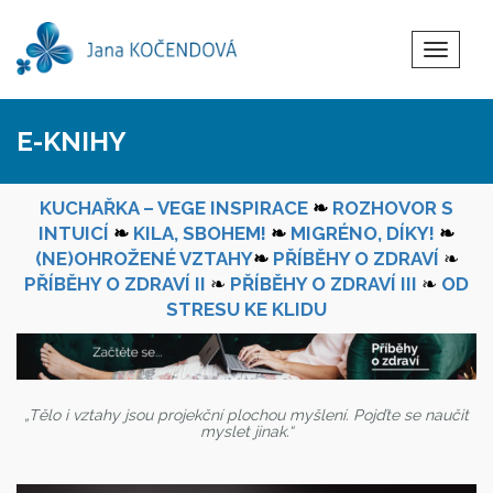
Toggle
Navigat
E-KNIHY
KUCHAŘKA – VEGE INSPIRACE
❧
ROZHOVOR S
INTUICÍ
❧
KILA, SBOHEM!
❧
MIGRÉNO, DÍKY!
❧
(NE)OHROŽENÉ VZTAHY
❧
PŘÍBĚHY O ZDRAVÍ
❧
PŘÍBĚHY O ZDRAVÍ II
❧
PŘÍBĚHY O ZDRAVÍ III
❧
OD
STRESU KE KLIDU
„Tělo i vztahy jsou projekční plochou myšlení. Pojďte se naučit
myslet jinak.“